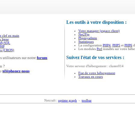
Les outils à votre disposition :
Votre manager (espace client)
Net2Ftp
e clef en main
Phpmyadmin
n ligne
Statistiques
s MySQL
La configuration
PHP4
,
PHP5
et
PHP6
d
PHP
Les modules
Perl
installés sur votre héb
ées (CRON)
Suivez l'état de vos services :
s utilisateurs sur notre
forum
n ?
Votre serveur d'hébergement : cluster014
u
téléphonez-nous
Etat de votre hébergement
Travaux en cours
Netcraft :
uptime graph
-
toolbar